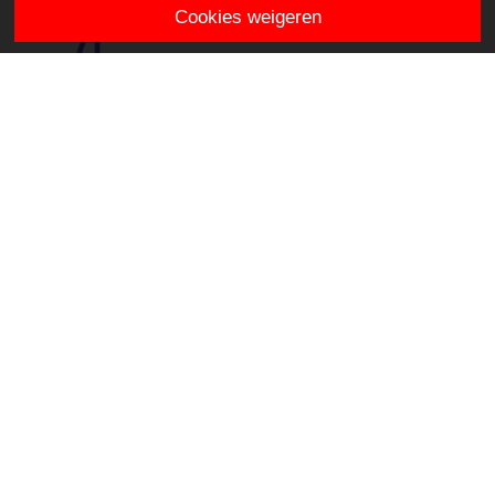
Cookies weigeren
De KAS
2e E.J. Potgieterstraat 2
2802 VA Gouda
info.dekas@stichtingklasse.nl
0182-519739
Overig
Privacy en Cookies
Proclaimer
Klachtenregeling